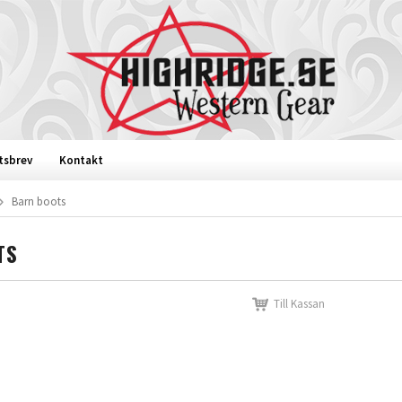
tsbrev
Kontakt
Barn boots
TS
Till Kassan