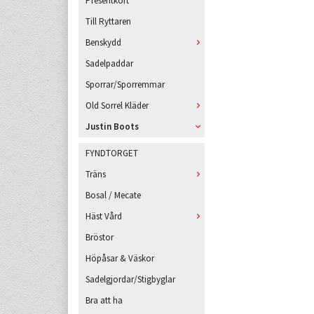
Presentkort
Till Ryttaren
Benskydd
Sadelpaddar
Sporrar/Sporremmar
Old Sorrel Kläder
Justin Boots
FYNDTORGET
Träns
Bosal / Mecate
Häst Vård
Bröstor
Höpåsar & Väskor
Sadelgjordar/Stigbyglar
Bra att ha