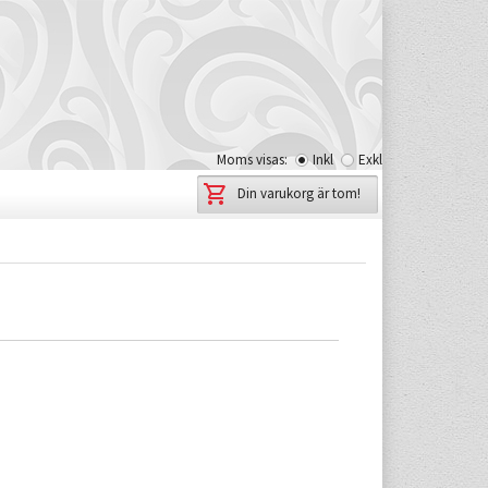
Moms visas:
Inkl
Exkl
Din varukorg är tom!