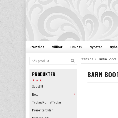
Startsida
Villkor
Om oss
Nyheter
Nyhe
Startsida
Justin Boots
BARN BOO
PRODUKTER
Sadelfilt
Bett
Tyglar/RomalTyglar
Presentartiklar