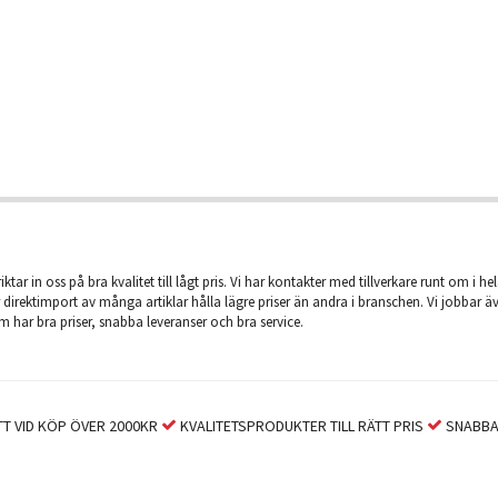
iktar in oss på bra kvalitet till lågt pris. Vi har kontakter med tillverkare runt om i he
 direktimport av många artiklar hålla lägre priser än andra i branschen. Vi jobbar 
m har bra priser, snabba leveranser och bra service.
T VID KÖP ÖVER 2000KR
KVALITETSPRODUKTER TILL RÄTT PRIS
SNABBA