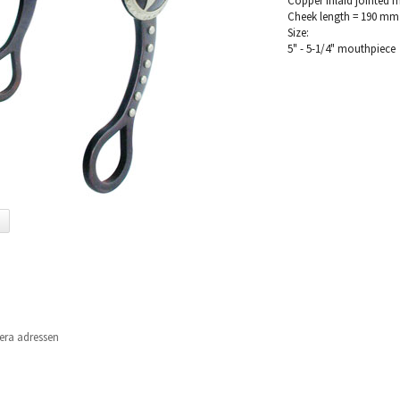
Copper inlaid jointed 
Cheek length = 190 mm
Size:
5" - 5-1/4" mouthpiece
era adressen