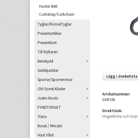
Hunter Bett
Curbstrap/Curbchain
Tyglar/RomalTyglar
Presentartiklar
Presentkort
Till Ryttaren
Benskydd
Sadelpaddar
Lägg i önskelista
Sporrar/Sporremmar
Old Sorrel Kläder
Artikelnummer:
Justin Boots
GVR330
FYNDTORGET
Direktlänk:
Högerklicka och kopi
Träns
Bosal / Mecate
Häst Vård