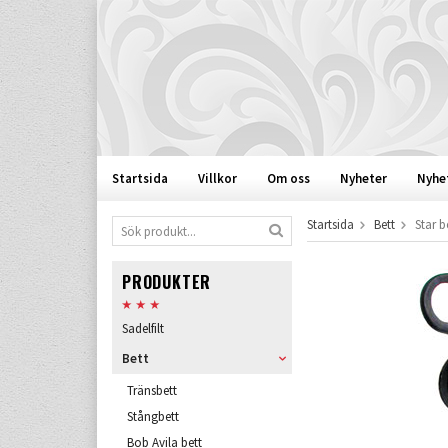
Startsida
Villkor
Om oss
Nyheter
Nyhe
Startsida
Bett
Star b
PRODUKTER
Sadelfilt
Bett
Tränsbett
Stångbett
Bob Avila bett