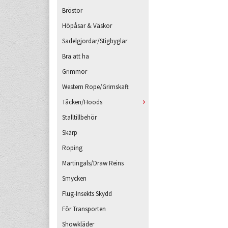
Bröstor
Höpåsar & Väskor
Sadelgjordar/Stigbyglar
Bra att ha
Grimmor
Western Rope/Grimskaft
Täcken/Hoods
Stalltillbehör
Skärp
Roping
Martingals/Draw Reins
Smycken
Flug-Insekts Skydd
För Transporten
Showkläder