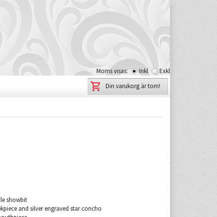
Moms visas:
Inkl
Exkl
Din varukorg är tom!
fle showbit
ekpiece and silver engraved star concho