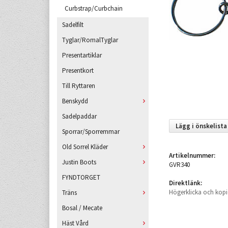
Curbstrap/Curbchain
Sadelfilt
Tyglar/RomalTyglar
Presentartiklar
Presentkort
Till Ryttaren
Benskydd
Sadelpaddar
Lägg i önskelista
Sporrar/Sporremmar
Old Sorrel Kläder
Artikelnummer:
Justin Boots
GVR340
FYNDTORGET
Direktlänk:
Högerklicka och kopi
Träns
Bosal / Mecate
Häst Vård