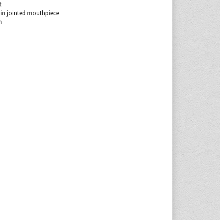
t
thin jointed mouthpiece
m