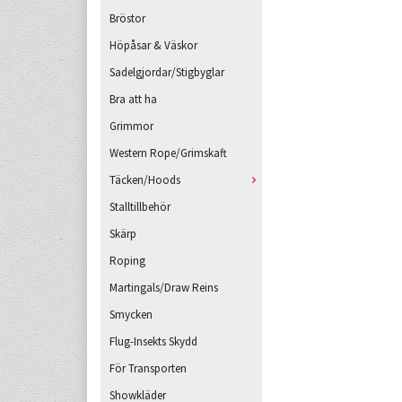
Bröstor
Höpåsar & Väskor
Sadelgjordar/Stigbyglar
Bra att ha
Grimmor
Western Rope/Grimskaft
Täcken/Hoods
Stalltillbehör
Skärp
Roping
Martingals/Draw Reins
Smycken
Flug-Insekts Skydd
För Transporten
Showkläder