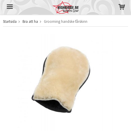
Startsida
Bra att ha
Grooming handske fårskinn
Produkten har blivit tillagd i varukorgen