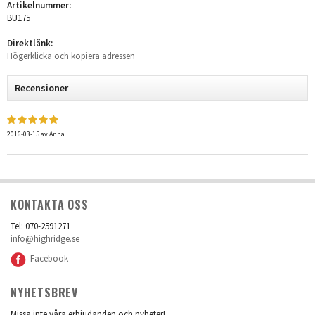
Artikelnummer:
BU175
Direktlänk:
Högerklicka och kopiera adressen
Recensioner
2016-03-15
av
Anna
KONTAKTA OSS
Tel: 070-2591271
info@highridge.se
Facebook
NYHETSBREV
Missa inte våra erbjudanden och nyheter!