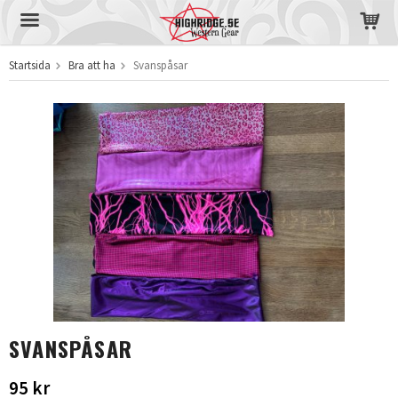
Startsida
Bra att ha
Svanspåsar
Produkten har blivit tillagd i varukorgen
SVANSPÅSAR
95 kr