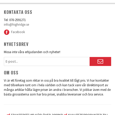
KONTAKTA OSS
Tel: 070-2591271
info@highridge.se
Facebook
NYHETSBREV
Missa inte våra erbjudanden och nyheter!
OM OSS
Vi är ett företag som riktar in oss på bra kvalitet till lågt pris. Vi har kontakter
med tillverkare runt om i hela världen och kan tack vare vår direktimport av
många artiklar hålla lägre priser än andra i branschen. Vi jobbar även med de
bästa grossisterna som har bra priser, snabba leveranser och bra service.
FRAKTFRITT VID KÖP ÖVER 2000KR
KVALITETSPRODUKTER TILL