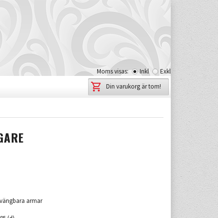
Moms visas:
Inkl
Exkl
Din varukorg är tom!
GARE
svängbara armar