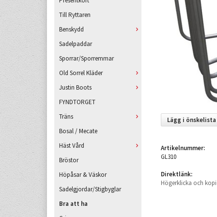
Presentkort
Till Ryttaren
Benskydd
Sadelpaddar
Sporrar/Sporremmar
Old Sorrel Kläder
Justin Boots
FYNDTORGET
Träns
Lägg i önskelista
Bosal / Mecate
Häst Vård
Artikelnummer:
GL310
Bröstor
Direktlänk:
Höpåsar & Väskor
Högerklicka och kopi
Sadelgjordar/Stigbyglar
Bra att ha