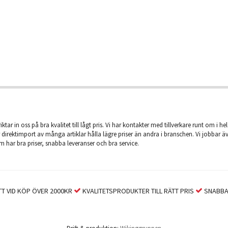
iktar in oss på bra kvalitet till lågt pris. Vi har kontakter med tillverkare runt om i he
 direktimport av många artiklar hålla lägre priser än andra i branschen. Vi jobbar 
m har bra priser, snabba leveranser och bra service.
T VID KÖP ÖVER 2000KR
KVALITETSPRODUKTER TILL RÄTT PRIS
SNABBA