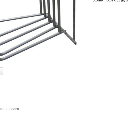
Storlek: 75(b) X 85 (h) X
era adressen