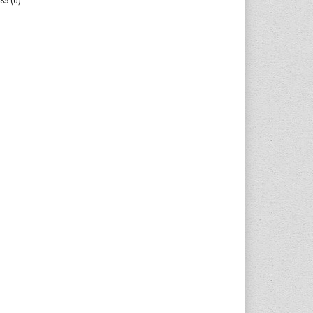
 85 (d)