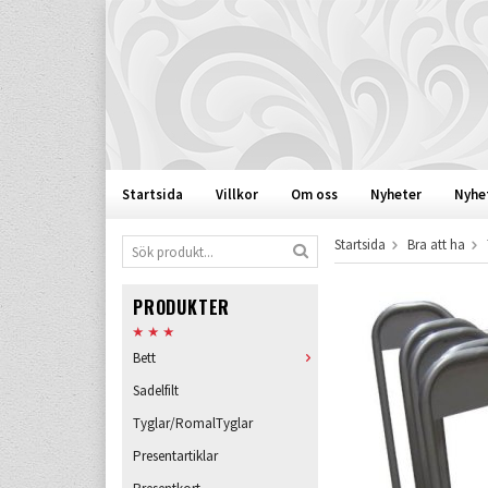
Startsida
Villkor
Om oss
Nyheter
Nyhe
Startsida
Bra att ha
PRODUKTER
Bett
Sadelfilt
Tyglar/RomalTyglar
Presentartiklar