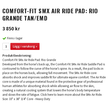
COMFORT-FIT SMX AIR RIDE PAD: RIO
GRANDE TAN/EMD
3 850 kr
Finns i lager
Lägg i varukorg »
Produktbeskrivning:
Comfort-Fit SMx Air Ride Pad: Rio Grande
Developed from the horse’s back up, the Comfort-Fit SMx Air Ride Saddle Pad is
contoured to follow the curve of the horse’s spine. As a result, the pad locks in
place on the horses back, allowing full movement. The SMx Air Ride core
absorbs shock and improves saddle fit for ultimate equine comfort. The Air Ride
core is made of a unique material found in the protective gear of professional
human athletes for absorbing shock while allowing air flow to the skin,
creating a natural cooling system that lowers the horse’s body temperature
and slows the rate of fatigue. Click here to learn more about the SMx Air Ride.
Size: 33" x 38" 3/4" Core - Heavy Duty