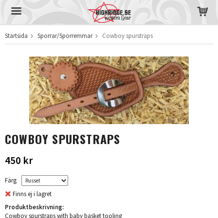
Startsida
Sporrar/Sporremmar
Cowboy spurstraps
Produkten har blivit tillagd i varukorgen
COWBOY SPURSTRAPS
450 kr
Färg
Finns ej i lagret
Produktbeskrivning:
Cowboy spurstraps with baby basket tooling