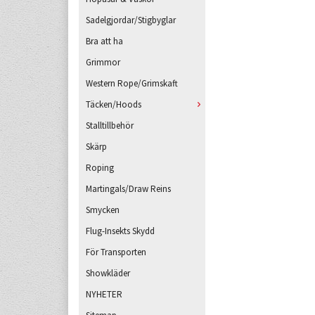
Sadelgjordar/Stigbyglar
Bra att ha
Grimmor
Western Rope/Grimskaft
Täcken/Hoods
Stalltillbehör
Skärp
Roping
Martingals/Draw Reins
Smycken
Flug-Insekts Skydd
För Transporten
Showkläder
NYHETER