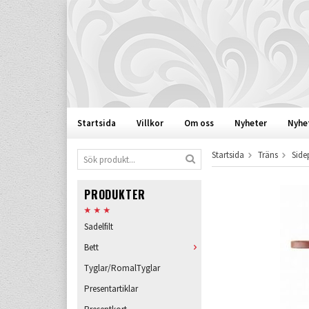
Startsida
Villkor
Om oss
Nyheter
Nyhe
Startsida
Träns
Side
PRODUKTER
Sadelfilt
Bett
Tyglar/RomalTyglar
Presentartiklar