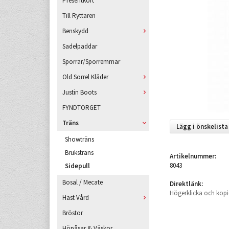
Presentkort
Till Ryttaren
Benskydd
Sadelpaddar
Sporrar/Sporremmar
Old Sorrel Kläder
Justin Boots
FYNDTORGET
Träns
Lägg i önskelista
Showträns
Bruksträns
Artikelnummer:
8043
Sidepull
Bosal / Mecate
Direktlänk:
Högerklicka och kopi
Häst Vård
Bröstor
Höpåsar & Väskor