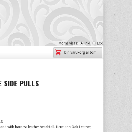
Moms visas:
Inkl
Exkl
Din varukorg är tom!
E SIDE PULLS
LS
band with harness leather headstall. Hermann Oak Leather,