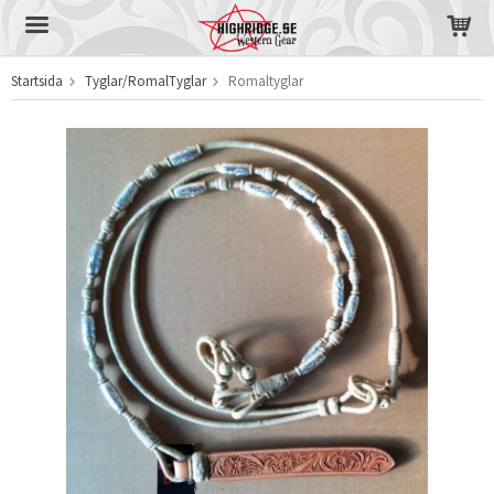
Startsida
Tyglar/RomalTyglar
Romaltyglar
Produkten har blivit tillagd i varukorgen